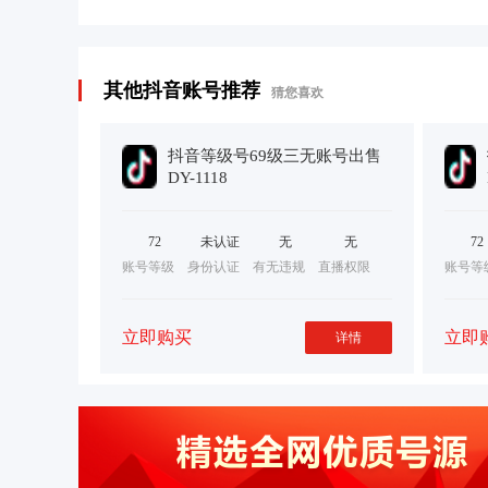
其他抖音账号推荐
猜您喜欢
抖音等级号69级三无账号出售
DY-1118
72
未认证
无
无
72
账号等级
身份认证
有无违规
直播权限
账号等
立即购买
立即
详情