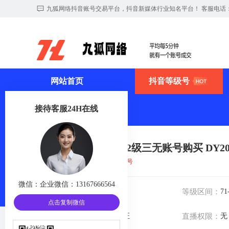
九狐网络抖音账号交易平台，抖音新媒体行业知名平台！ 客服电话：131676
网站首页
抖音等级号
接待客服24H在线
首页
>
抖音等级号
抖音等级号72级三无账号购买 DY2026
账号类目：
抖音等级号
微信：
企业微信：13167666564
账号等级：
72级
等级区间：
71
点击复制微信
身份认证：
未认证
直播权限：
无