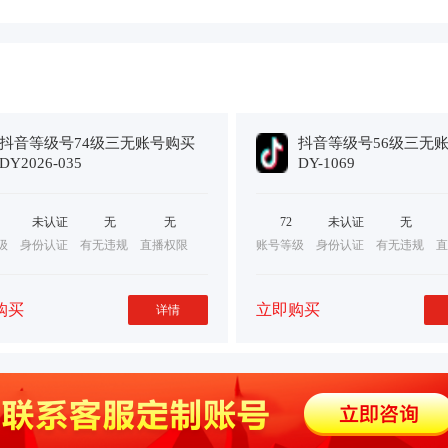
抖音等级号74级三无账号购买
抖音等级号56级三无
DY2026-035
DY-1069
未认证
无
无
72
未认证
无
级
身份认证
有无违规
直播权限
账号等级
身份认证
有无违规
直
购买
立即购买
详情