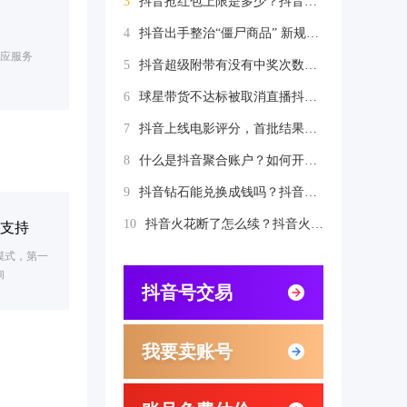
3
抖音抢红包上限是多少？抖音抢红包次数每天是有限制的吗
4
抖音出手整治“僵尸商品” 新规为即时零售货架“瘦身”
相应服务
5
抖音超级附带有没有中奖次数限制？抖音超级福袋怎么容易中奖
6
球星带货不达标被取消直播抖音CBA资格 知情人揭露分成细节
7
抖音上线电影评分，首批结果惹争议
8
什么是抖音聚合账户？如何开通？
9
抖音钻石能兑换成钱吗？抖音钻石能变现吗
10
抖音火花断了怎么续？抖音火花断了怎么续上
服支持
模式，第一
询
抖音号交易
我要卖账号