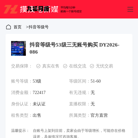
>
首页
抖音等级号
抖音等级号53级三无账号购买 DY2026-
086
交易保障：
真实在售
在线交流
无忧交易
账号等级：
53级
等级区间：
51-60
消费金额：
722417
有无违规：
无
身份认证：
未认证
直播权限：
无
租售类型：
出售
所属类型：
官方直营
温馨提示：
自账号上架到目前，卖家会由于等级增长，可能存在价格
误差，具体情况可咨询客服。