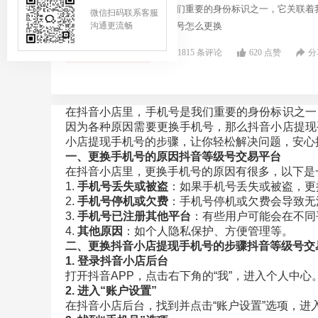
在抖音小店里，手机号是我们重要的身份标识之一，它关联着
微信扫码联系客服
号，那么抖音小店提现手机号怎么更换
沟通更流畅
咨询顾问
1815 条评论
620 点赞
分
在抖音小店里，手机号是我们重要的身份标识之一
因为各种原因需要更换手机号，那么抖音小店提现
小店提现手机号的步骤，让你轻松解决问题，安心
一、更换手机号的原因
抖音等级号交易平台
在抖音小店里，更换手机号的原因有很多，以下是
1.
手机号丢失或被盗
：如果手机号丢失或被盗，更
2.
手机号停机或欠费
：手机号停机或欠费会导致无
3.
手机号已注册其他平台
：有些用户可能会在不同
4.
其他原因
：如个人隐私保护、方便管理等。
二、更换抖音小店提现手机号的步骤
抖音等级号交
1. 登录抖音小店后台
打开抖音APP，点击右下角的“我”，进入个人中心
2. 进入“账户设置”
在抖音小店后台，找到并点击“账户设置”选项，进