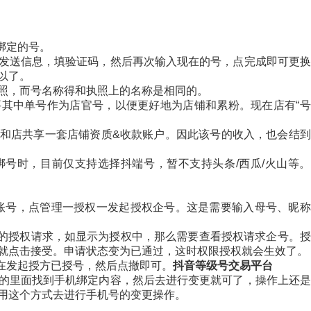
前绑定的号。
发送信息，填验证码，然后再次输入现在的号，点完成即可更换
以了。
照，而号名称得和执照上的名称是相同的。
其中单号作为店官号，以便更好地为店铺和累粉。现在店有“号
和店共享一套店铺资质&收款账户。因此该号的收入，也会结到
号时，目前仅支持选择抖端号，暂不支持头条/西瓜/火山等。
个账号，点管理一授权一发起授权企号。这是需要输入母号、昵
方的授权请求，如显示为授权中，那么需要查看授权请求企号。
就点击接受。申请状态变为已通过，这时权限授权就会生效了。
要在发起授方已授号，然后点撤即可。
抖音等级号交易平台
的里面找到手机绑定内容，然后去进行变更就可了，操作上还是
用这个方式去进行手机号的变更操作。