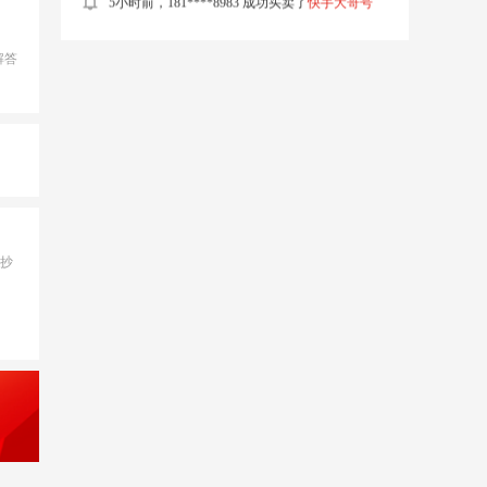
5小时前，190****8750 成功出售了
抖音万粉号
解答
3小时前，187****8676 成功售卖了
抖音等级号
1小时前，187****8964 成功买卖了
抖音实名号
5小时前，185****9095 成功出售了
抖音企业号
抄