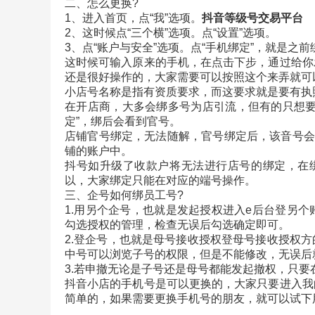
二、怎么更换?
1、进入首页，点“我”选项。
抖音等级号交易平台
2、这时候点“三个横”选项。点“设置”选项。
3、点“账户与安全”选项。点“手机绑定”，就是之
这时候可输入原来的手机，在点击下步，通过给你
还是很好操作的，大家需要可以按照这个来弄就可
小店号名称是指有资质要求，而这要求就是要有执
在开店商，大多会绑多号为店引流，但有的只想要
定”，绑后会看到官号。
店铺官号绑定，无法随解，官号绑定后，该音号会
铺的账户中。
抖号如升级了收款户将无法进行店号的绑定，在绑
以，大家绑定只能在对应的端号操作。
三、企号如何绑员工号?
1.用另个企号，也就是发起授权进入e后台登另
勾选授权的管理，检查无误后勾选确定即可。
2.登企号，也就是母号接收授权登母号接收授权
中号可以浏览子号的权限，但是不能修改，无误后
3.若申撤无论是子号还是母号都能发起撤权，只
抖音小店的手机号是可以更换的，大家只要进入我
简单的，如果需要更换手机号的朋友，就可以试下