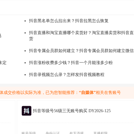
抖音黑名单怎么拉出来？抖音拉黑怎么恢复
抖音直播和淘宝直播哪个卖货好？淘宝直播卖货和抖音直
吗
货
抖音专属会员群如何建立？抖音专属会员群如何建立微信
未定
抖音涨粉收费多少钱？抖音一个月能涨多少粉
抖音录视频怎么录？怎样发抖音视频教程
体成交价格以实际为准，已为您智能推荐：
“自媒体”
相关在售账号
抖音等级号56级三无账号购买 DY2026-125
账号等级
身份认证
有无违规
直播权限