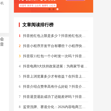
手机
文章阅读排行榜
1
抖音抢红包上限是多少？抖音抢红包次数每天是有限制的吗
会
音
2
抖音小程序开发平台有哪些？小程序快速开发平台
3
抖音双11红包一个小时发一次吗？抖音双11红包一个小时发一次
4
抖音电商9大扶持政策进展：为商家节省经营成本近290亿元
5
抖音上浏览量多少才有收益？在抖音上一个视频获得多少流量才能有
6
抖音介绍点赞率高有什么好处？抖音介绍很多人点赞什么意思
7
抖音退货退款成功了还能差评吗？抖音退款成功但是退了一部分
8
监管洗牌、赛道分化：2026内容电商三大平台的攻守与突围