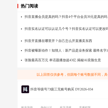
热门阅读
抖音直播会员是真的吗？抖音4个平台会员39元是真的吗
抖音实名认证可以认证几个号？抖音实名认证可以更改
抖音开直播在哪里开？自己怎么开直播卖东西
抖音被曝新动作！知情人：新产品是业务探索 最终名字
张脸最高百万元 单话题播放超43亿 揭秘AI卖脸生意
以上回答仅供参考，但因每个账号数据不同，具
抖音等级号73级三无账号购买 DY2026-034
账号等级
身份认证
有无违规
直播权限