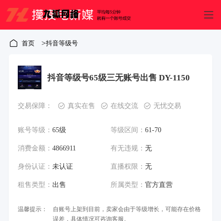
>
首页
抖音等级号
抖音等级号65级三无账号出售 DY-1150
交易保障：
真实在售
在线交流
无忧交易
账号等级：
65级
等级区间：
61-70
消费金额：
4866911
有无违规：
无
身份认证：
未认证
直播权限：
无
租售类型：
出售
所属类型：
官方直营
温馨提示：
自账号上架到目前，卖家会由于等级增长，可能存在价格
误差，具体情况可咨询客服。