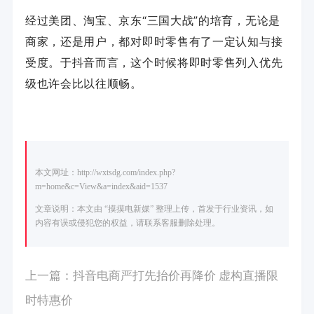
经过美团、淘宝、京东“三国大战”的培育，无论是
商家，还是用户，都对即时零售有了一定认知与接
受度。于抖音而言，这个时候将即时零售列入优先
级也许会比以往顺畅。
本文网址：http://wxtsdg.com/index.php?
m=home&c=View&a=index&aid=1537
文章说明：本文由 “摸摸电新媒” 整理上传，首发于行业资讯，如
内容有误或侵犯您的权益，请联系客服删除处理。
上一篇：
抖音电商严打先抬价再降价 虚构直播限
时特惠价