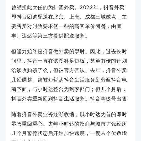
曾经担此大任的为抖音外卖。2022年，抖音外卖
即抖音团购配送在北京、上海、成都三城试点，主
要售卖对时效要求低一些的高客单价团餐，由顺
丰、达达等第三方提供配送服务。
但运力始终是抖音做外卖的掣肘。因此，过去长时
间里，抖音一直在试图补足短板，甚至有传闻计划
洽谈收购饿了么，但被官方否认。去年，抖音外卖
几经调整，曾被短暂从抖音生活服务划分至抖音电
商下面，与小时达整合为到家部门；但几个月后，
抖音外卖重新回到抖音生活服务。
抖音等级号出售
随着抖音外卖业务逐渐收缩，以小时达为首的即时
零售重回重心。去年小时达的招商与城市扩张经历
几个月暂停状态后开始加快速度，一度从个位数增